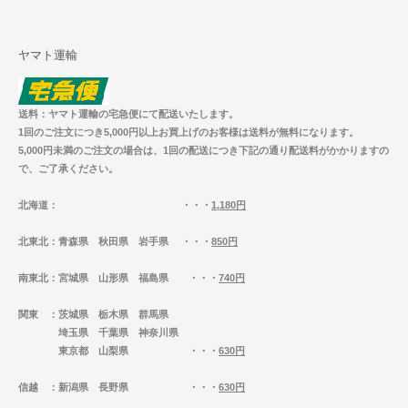
ヤマト運輸
送料：ヤマト運輸の宅急便にて配送いたします。
1回のご注文につき5,000円以上お買上げのお客様は送料が無料になります。
5,000円未満のご注文の場合は、1回の配送につき下記の通り配送料がかかりますの
で、ご了承ください。
北海道
： ・・・
1,180円
北東北
：青森県 秋田県 岩手県 ・・・
850円
南東北
：宮城県 山形県 福島県 ・・・
740円
関東
：茨城県 栃木県 群馬県
埼玉県 千葉県 神奈川県
東京都 山梨県 ・・・
630円
信越
：新潟県 長野県 ・・・
630円