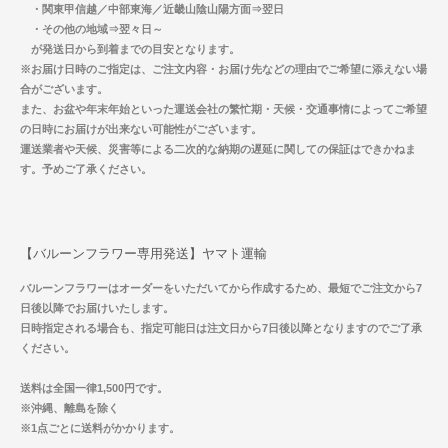
・関東甲信越／中部東海／近畿山陰山陽方面⇒翌日
・その他の地域⇒翌々日～
が発送日から到着までの目安となります。
※お届け日時のご指定は、ご注文内容・お届け先などの理由でご希望に添えない場
合がございます。
また、お盆や年末年始といった運送会社の繁忙期・天候・交通事情によってご希望
の日時にお届けが出来ない可能性がございます。
運送業者や天候、災害等による二次的な納期の遅延に関しての保証はできかねま
す。予めご了承ください。
【バルーンフラワー専用発送】ヤマト運輸
バルーンフラワーはオーダーをいただいてから作成するため、最短でご注文から7
日後以降でお届けいたします。
日時指定される場合も、指定可能日は注文日から7日後以降となりますのでご了承
ください。
送料は全国一律1,500円です。
※沖縄、離島を除く
※1点ごとに送料がかかります。