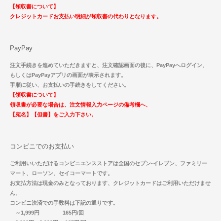
【領収書について】
クレジットカードお支払い明細が領収書の代わりとなります。
PayPay
注文手続きを進めていただきますと、注文確認画面の後に、PayPayへログイン、
もしくはPayPayアプリの画面が表示されます。
手順に従い、お支払いの手続きをしてください。
【領収書について】
領収書が必要な場合は、注文情報入力ページの備考欄へ、
【宛名】【但書】をご入力下さい。
コンビニでのお支払い
ご利用いいただけるコンビニエンスストアは全国のセブン-イレブン、ファミリー
マート、ローソン、セイコーマートです。
お支払方法は現金のみとなっております、クレジットカードはご利用いただけませ
ん。
コンビニ決済での手数料は下記の通りです。
～1,999円 165円/回