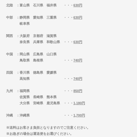
北陸
：富山県 石川県 福井県 ・・・
630円
中部
：静岡県 愛知県 三重県 ・・・
630円
岐阜県
関西
：大阪府 京都府 滋賀県
奈良県 兵庫県 和歌山県 ・・・
630円
中国
：岡山県 広島県 山口県
鳥取県 島根県 ・・・
740円
四国
：香川県 徳島県 愛媛県
高知県 ・・・
740円
九州
：福岡県 ・・・
850円
佐賀県 長崎県 熊本県
大分県 宮崎県 鹿児島県 ・・・
1,180円
沖縄
：沖縄県 ・・・
1,700円
※送料はお客さま負担となりますのでご注意ください。
※お急ぎの場合は運送便をお選びください。