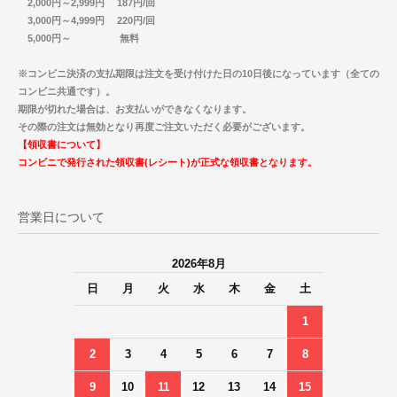
2,000円～2,999円 187円/回
3,000円～4,999円 220円/回
5,000円～ 無料
※コンビニ決済の支払期限は注文を受け付けた日の10日後になっています（全ての
コンビニ共通です）。
期限が切れた場合は、お支払いができなくなります。
その際の注文は無効となり再度ご注文いただく必要がございます。
【領収書について】
コンビニで発行された領収書(レシート)が正式な領収書となります。
営業日について
2026年8月
日
月
火
水
木
金
土
1
2
3
4
5
6
7
8
9
10
11
12
13
14
15