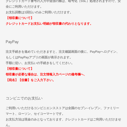
クレジットカード番号の入力や送信の際は、暗号化（SSL）処理されますので、安
全にご利用いただけます。
お支払回数は1回払いのみご利用いただけます。
【領収書について】
クレジットカードお支払い明細が領収書の代わりとなります。
PayPay
注文手続きを進めていただきますと、注文確認画面の後に、PayPayへログイン、
もしくはPayPayアプリの画面が表示されます。
手順に従い、お支払いの手続きをしてください。
【領収書について】
領収書が必要な場合は、注文情報入力ページの備考欄へ、
【宛名】【但書】をご入力下さい。
コンビニでのお支払い
ご利用いいただけるコンビニエンスストアは全国のセブン-イレブン、ファミリー
マート、ローソン、セイコーマートです。
お支払方法は現金のみとなっております、クレジットカードはご利用いただけませ
ん。