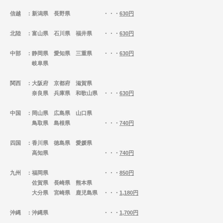
信越
：新潟県 長野県 ・・・
630円
北陸
：富山県 石川県 福井県 ・・・
630円
中部
：静岡県 愛知県 三重県 ・・・
630円
岐阜県
関西
：大阪府 京都府 滋賀県
奈良県 兵庫県 和歌山県 ・・・
630円
中国
：岡山県 広島県 山口県
鳥取県 島根県 ・・・
740円
四国
：香川県 徳島県 愛媛県
高知県 ・・・
740円
九州
：福岡県 ・・・
850円
佐賀県 長崎県 熊本県
大分県 宮崎県 鹿児島県 ・・・
1,180円
沖縄
：沖縄県 ・・・
1,700円