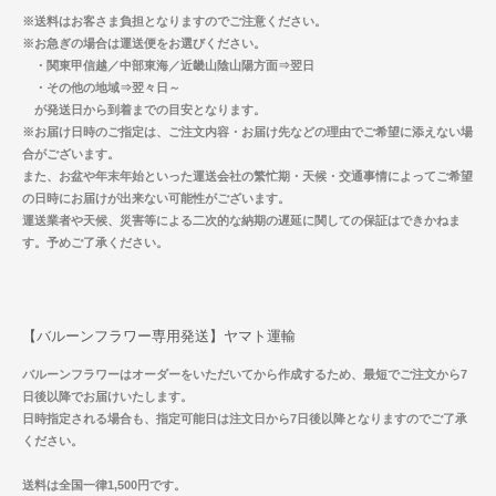
※送料はお客さま負担となりますのでご注意ください。
※お急ぎの場合は運送便をお選びください。
・関東甲信越／中部東海／近畿山陰山陽方面⇒翌日
・その他の地域⇒翌々日～
が発送日から到着までの目安となります。
※お届け日時のご指定は、ご注文内容・お届け先などの理由でご希望に添えない場
合がございます。
また、お盆や年末年始といった運送会社の繁忙期・天候・交通事情によってご希望
の日時にお届けが出来ない可能性がございます。
運送業者や天候、災害等による二次的な納期の遅延に関しての保証はできかねま
す。予めご了承ください。
【バルーンフラワー専用発送】ヤマト運輸
バルーンフラワーはオーダーをいただいてから作成するため、最短でご注文から7
日後以降でお届けいたします。
日時指定される場合も、指定可能日は注文日から7日後以降となりますのでご了承
ください。
送料は全国一律1,500円です。