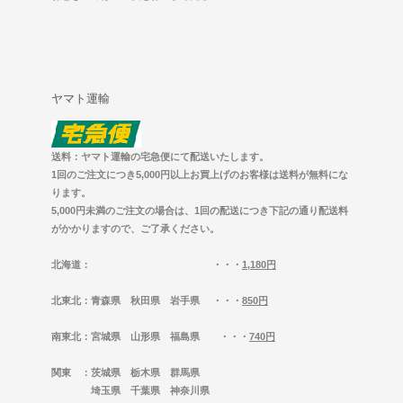
ヤマト運輸
送料：ヤマト運輸の宅急便にて配送いたします。
1回のご注文につき5,000円以上お買上げのお客様は送料が無料にな
ります。
5,000円未満のご注文の場合は、1回の配送につき下記の通り配送料
がかかりますので、ご了承ください。
北海道
： ・・・
1,180円
北東北
：青森県 秋田県 岩手県 ・・・
850円
南東北
：宮城県 山形県 福島県 ・・・
740円
関東
：茨城県 栃木県 群馬県
埼玉県 千葉県 神奈川県