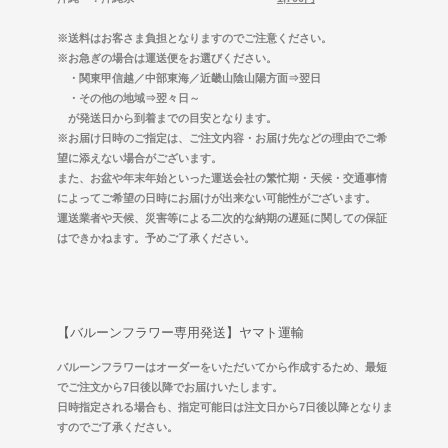
※送料はお客さま負担となりますのでご注意ください。
※お急ぎの場合は運送便をお選びください。
・関東甲信越／中部東海／近畿山陰山陽方面⇒翌日
・その他の地域⇒翌々日～
が発送日から到着までの目安となります。
※お届け日時のご指定は、ご注文内容・お届け先などの理由でご希
望に添えない場合がございます。
また、お盆や年末年始といった運送会社の繁忙期・天候・交通事情
によってご希望の日時にお届けが出来ない可能性がございます。
運送業者や天候、災害等による二次的な納期の遅延に関しての保証
はできかねます。予めご了承ください。
【バルーンフラワー専用発送】ヤマト運輸
バルーンフラワーはオーダーをいただいてから作成するため、最短
でご注文から7日後以降でお届けいたします。
日時指定される場合も、指定可能日は注文日から7日後以降となりま
すのでご了承ください。