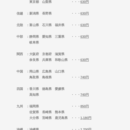
東京都 山梨県 ・・・
630円
信越
：新潟県 長野県 ・・・
630円
北陸
：富山県 石川県 福井県 ・・・
630円
中部
：静岡県 愛知県 三重県 ・・・
630円
岐阜県
関西
：大阪府 京都府 滋賀県
奈良県 兵庫県 和歌山県 ・・・
630円
中国
：岡山県 広島県 山口県
鳥取県 島根県 ・・・
740円
四国
：香川県 徳島県 愛媛県
高知県 ・・・
740円
九州
：福岡県 ・・・
850円
佐賀県 長崎県 熊本県
大分県 宮崎県 鹿児島県 ・・・
1,180円
沖縄
：沖縄県 ・・・
1,700円