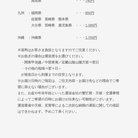
高知県 ・・・
740円
九州
：福岡県 ・・・
850円
佐賀県 長崎県 熊本県
大分県 宮崎県 鹿児島県 ・・・
1,180円
沖縄
：沖縄県 ・・・
1,700円
※送料はお客さま負担となりますのでご注意ください。
※お急ぎの場合は運送便をお選びください。
・関東甲信越／中部東海／近畿山陰山陽方面⇒翌日
・その他の地域⇒翌々日～
が発送日から到着までの目安となります。
※お届け日時のご指定は、ご注文内容・お届け先などの理由でご希
望に添えない場合がございます。
また、お盆や年末年始といった運送会社の繁忙期・天候・交通事情
によってご希望の日時にお届けが出来ない可能性がございます。
運送業者や天候、災害等による二次的な納期の遅延に関しての保証
はできかねます。予めご了承ください。