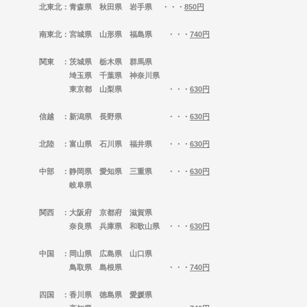
北東北
：青森県 秋田県 岩手県 ・・・
850円
南東北
：宮城県 山形県 福島県 ・・・
740円
関東
：茨城県 栃木県 群馬県
埼玉県 千葉県 神奈川県
東京都 山梨県 ・・・
630円
信越
：新潟県 長野県 ・・・
630円
北陸
：富山県 石川県 福井県 ・・・
630円
中部
：静岡県 愛知県 三重県 ・・・
630円
岐阜県
関西
：大阪府 京都府 滋賀県
奈良県 兵庫県 和歌山県 ・・・
630円
中国
：岡山県 広島県 山口県
鳥取県 島根県 ・・・
740円
四国
：香川県 徳島県 愛媛県