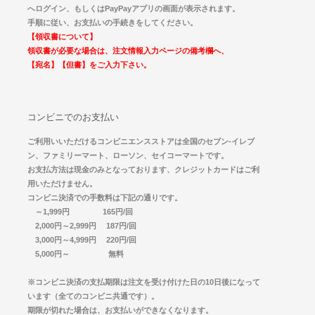
へログイン、もしくはPayPayアプリの画面が表示されます。
手順に従い、お支払いの手続きをしてください。
【領収書について】
領収書が必要な場合は、注文情報入力ページの備考欄へ、
【宛名】【但書】をご入力下さい。
コンビニでのお支払い
ご利用いいただけるコンビニエンスストアは全国のセブン-イレブ
ン、ファミリーマート、ローソン、セイコーマートです。
お支払方法は現金のみとなっております、クレジットカードはご利
用いただけません。
コンビニ決済での手数料は下記の通りです。
～1,999円 165円/回
2,000円～2,999円 187円/回
3,000円～4,999円 220円/回
5,000円～ 無料
※コンビニ決済の支払期限は注文を受け付けた日の10日後になって
います（全てのコンビニ共通です）。
期限が切れた場合は、お支払いができなくなります。