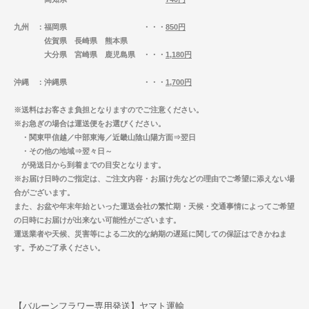
九州
：福岡県 ・・・
850円
佐賀県 長崎県 熊本県
大分県 宮崎県 鹿児島県 ・・・
1,180円
沖縄
：沖縄県 ・・・
1,700円
※送料はお客さま負担となりますのでご注意ください。
※お急ぎの場合は運送便をお選びください。
・関東甲信越／中部東海／近畿山陰山陽方面⇒翌日
・その他の地域⇒翌々日～
が発送日から到着までの目安となります。
※お届け日時のご指定は、ご注文内容・お届け先などの理由でご希望に添えない場
合がございます。
また、お盆や年末年始といった運送会社の繁忙期・天候・交通事情によってご希望
の日時にお届けが出来ない可能性がございます。
運送業者や天候、災害等による二次的な納期の遅延に関しての保証はできかねま
す。予めご了承ください。
【バルーンフラワー専用発送】ヤマト運輸