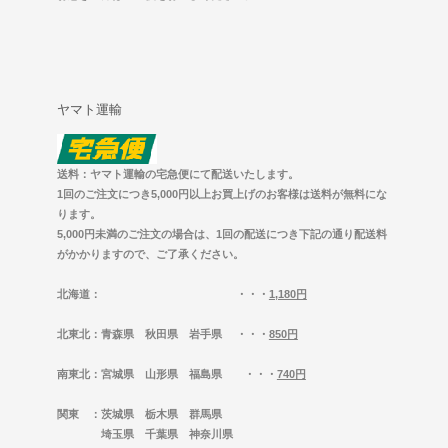
ヤマト運輸
送料：ヤマト運輸の宅急便にて配送いたします。
1回のご注文につき5,000円以上お買上げのお客様は送料が無料にな
ります。
5,000円未満のご注文の場合は、1回の配送につき下記の通り配送料
がかかりますので、ご了承ください。
北海道
： ・・・
1,180円
北東北
：青森県 秋田県 岩手県 ・・・
850円
南東北
：宮城県 山形県 福島県 ・・・
740円
関東
：茨城県 栃木県 群馬県
埼玉県 千葉県 神奈川県