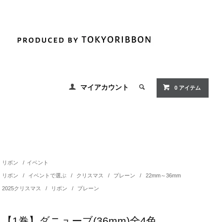
マイアカウント
0
アイテム
リボン
/
イベント
リボン
/
イベントで選ぶ
/
クリスマス
/
プレーン
/
22mm～36mm
2025クリスマス
/
リボン
/
プレーン
【1巻】ダニューブ(36mm)全4色