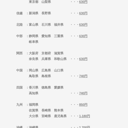
東京都 山梨県 ・・・
630円
信越
：新潟県 長野県 ・・・
630円
北陸
：富山県 石川県 福井県 ・・・
630円
中部
：静岡県 愛知県 三重県 ・・・
630円
岐阜県
関西
：大阪府 京都府 滋賀県
奈良県 兵庫県 和歌山県 ・・・
630円
中国
：岡山県 広島県 山口県
鳥取県 島根県 ・・・
740円
四国
：香川県 徳島県 愛媛県
高知県 ・・・
740円
九州
：福岡県 ・・・
850円
佐賀県 長崎県 熊本県
大分県 宮崎県 鹿児島県 ・・・
1,180円
沖縄
：沖縄県 ・・・
1,700円