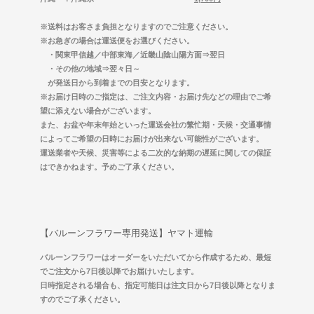
※送料はお客さま負担となりますのでご注意ください。
※お急ぎの場合は運送便をお選びください。
・関東甲信越／中部東海／近畿山陰山陽方面⇒翌日
・その他の地域⇒翌々日～
が発送日から到着までの目安となります。
※お届け日時のご指定は、ご注文内容・お届け先などの理由でご希
望に添えない場合がございます。
また、お盆や年末年始といった運送会社の繁忙期・天候・交通事情
によってご希望の日時にお届けが出来ない可能性がございます。
運送業者や天候、災害等による二次的な納期の遅延に関しての保証
はできかねます。予めご了承ください。
【バルーンフラワー専用発送】ヤマト運輸
バルーンフラワーはオーダーをいただいてから作成するため、最短
でご注文から7日後以降でお届けいたします。
日時指定される場合も、指定可能日は注文日から7日後以降となりま
すのでご了承ください。