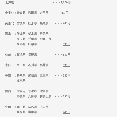
北海道
： ・・・
1,180円
北東北
：青森県 秋田県 岩手県 ・・・
850円
南東北
：宮城県 山形県 福島県 ・・・
740円
関東
：茨城県 栃木県 群馬県
埼玉県 千葉県 神奈川県
東京都 山梨県 ・・・
630円
信越
：新潟県 長野県 ・・・
630円
北陸
：富山県 石川県 福井県 ・・・
630円
中部
：静岡県 愛知県 三重県 ・・・
630円
岐阜県
関西
：大阪府 京都府 滋賀県
奈良県 兵庫県 和歌山県 ・・・
630円
中国
：岡山県 広島県 山口県
鳥取県 島根県 ・・・
740円