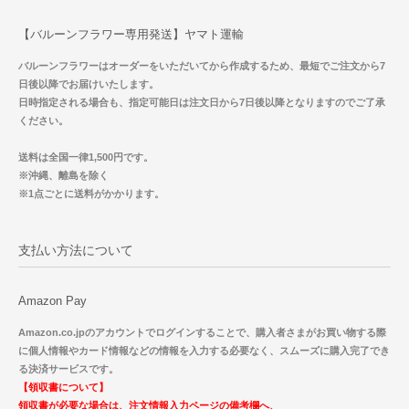
【バルーンフラワー専用発送】ヤマト運輸
バルーンフラワーはオーダーをいただいてから作成するため、最短でご注文から7
日後以降でお届けいたします。
日時指定される場合も、指定可能日は注文日から7日後以降となりますのでご了承
ください。
送料は全国一律1,500円です。
※沖縄、離島を除く
※1点ごとに送料がかかります。
支払い方法について
Amazon Pay
Amazon.co.jpのアカウントでログインすることで、購入者さまがお買い物する際
に個人情報やカード情報などの情報を入力する必要なく、スムーズに購入完了でき
る決済サービスです。
【領収書について】
領収書が必要な場合は、注文情報入力ページの備考欄へ、