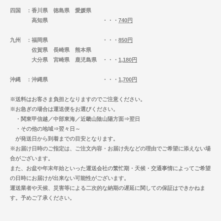
四国
：香川県 徳島県 愛媛県
高知県 ・・・
740円
九州
：福岡県 ・・・
850円
佐賀県 長崎県 熊本県
大分県 宮崎県 鹿児島県 ・・・
1,180円
沖縄
：沖縄県 ・・・
1,700円
※送料はお客さま負担となりますのでご注意ください。
※お急ぎの場合は運送便をお選びください。
・関東甲信越／中部東海／近畿山陰山陽方面⇒翌日
・その他の地域⇒翌々日～
が発送日から到着までの目安となります。
※お届け日時のご指定は、ご注文内容・お届け先などの理由でご希望に添えない場
合がございます。
また、お盆や年末年始といった運送会社の繁忙期・天候・交通事情によってご希望
の日時にお届けが出来ない可能性がございます。
運送業者や天候、災害等による二次的な納期の遅延に関しての保証はできかねま
す。予めご了承ください。