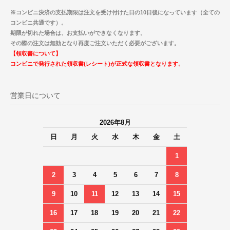
※コンビニ決済の支払期限は注文を受け付けた日の10日後になっています（全ての
コンビニ共通です）。
期限が切れた場合は、お支払いができなくなります。
その際の注文は無効となり再度ご注文いただく必要がございます。
【領収書について】
コンビニで発行された領収書(レシート)が正式な領収書となります。
営業日について
2026年8月
日
月
火
水
木
金
土
1
2
3
4
5
6
7
8
9
10
11
12
13
14
15
16
17
18
19
20
21
22