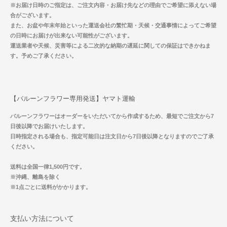
※お届け日時のご指定は、ご注文内容・お届け先などの理由でご希望に添えない場
合がございます。
また、お盆や年末年始といった運送会社の繁忙期・天候・交通事情によってご希望
の日時にお届けが出来ない可能性がございます。
運送業者や天候、災害等による二次的な納期の遅延に関しての保証はできかねま
す。予めご了承ください。
【バルーンフラワー専用発送】ヤマト運輸
バルーンフラワーはオーダーをいただいてから作成するため、最短でご注文から7
日後以降でお届けいたします。
日時指定される場合も、指定可能日は注文日から7日後以降となりますのでご了承
ください。
送料は全国一律1,500円です。
※沖縄、離島を除く
※1点ごとに送料がかかります。
支払い方法について