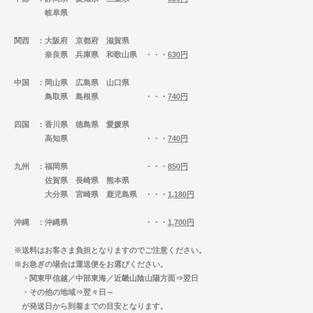
岐阜県
関西
：大阪府 京都府 滋賀県
奈良県 兵庫県 和歌山県 ・・・
630円
中国
：岡山県 広島県 山口県
鳥取県 島根県 ・・・
740円
四国
：香川県 徳島県 愛媛県
高知県 ・・・
740円
九州
：福岡県 ・・・
850円
佐賀県 長崎県 熊本県
大分県 宮崎県 鹿児島県 ・・・
1,180円
沖縄
：沖縄県 ・・・
1,700円
※送料はお客さま負担となりますのでご注意ください。
※お急ぎの場合は運送便をお選びください。
・関東甲信越／中部東海／近畿山陰山陽方面⇒翌日
・その他の地域⇒翌々日～
が発送日から到着までの目安となります。