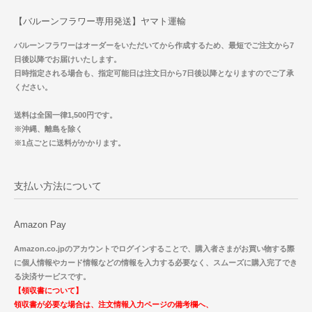
【バルーンフラワー専用発送】ヤマト運輸
バルーンフラワーはオーダーをいただいてから作成するため、最短でご注文から7
日後以降でお届けいたします。
日時指定される場合も、指定可能日は注文日から7日後以降となりますのでご了承
ください。
送料は全国一律1,500円です。
※沖縄、離島を除く
※1点ごとに送料がかかります。
支払い方法について
Amazon Pay
Amazon.co.jpのアカウントでログインすることで、購入者さまがお買い物する際
に個人情報やカード情報などの情報を入力する必要なく、スムーズに購入完了でき
る決済サービスです。
【領収書について】
領収書が必要な場合は、注文情報入力ページの備考欄へ、