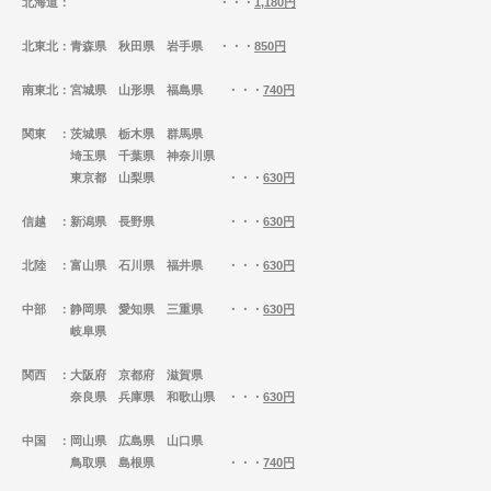
北海道
： ・・・
1,180円
北東北
：青森県 秋田県 岩手県 ・・・
850円
南東北
：宮城県 山形県 福島県 ・・・
740円
関東
：茨城県 栃木県 群馬県
埼玉県 千葉県 神奈川県
東京都 山梨県 ・・・
630円
信越
：新潟県 長野県 ・・・
630円
北陸
：富山県 石川県 福井県 ・・・
630円
中部
：静岡県 愛知県 三重県 ・・・
630円
岐阜県
関西
：大阪府 京都府 滋賀県
奈良県 兵庫県 和歌山県 ・・・
630円
中国
：岡山県 広島県 山口県
鳥取県 島根県 ・・・
740円