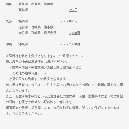
四国
：香川県 徳島県 愛媛県
高知県 ・・・
740円
九州
：福岡県 ・・・
850円
佐賀県 長崎県 熊本県
大分県 宮崎県 鹿児島県 ・・・
1,180円
沖縄
：沖縄県 ・・・
1,700円
※送料はお客さま負担となりますのでご注意ください。
※お急ぎの場合は運送便をお選びください。
・関東甲信越／中部東海／近畿山陰山陽方面⇒翌日
・その他の地域⇒翌々日～
が発送日から到着までの目安となります。
※お届け日時のご指定は、ご注文内容・お届け先などの理由でご希望に添えない場
合がございます。
また、お盆や年末年始といった運送会社の繁忙期・天候・交通事情によってご希望
の日時にお届けが出来ない可能性がございます。
運送業者や天候、災害等による二次的な納期の遅延に関しての保証はできかねま
す。予めご了承ください。