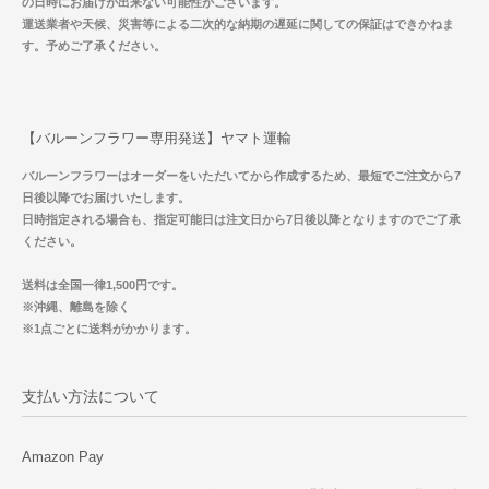
の日時にお届けが出来ない可能性がございます。
運送業者や天候、災害等による二次的な納期の遅延に関しての保証はできかねま
す。予めご了承ください。
【バルーンフラワー専用発送】ヤマト運輸
バルーンフラワーはオーダーをいただいてから作成するため、最短でご注文から7
日後以降でお届けいたします。
日時指定される場合も、指定可能日は注文日から7日後以降となりますのでご了承
ください。
送料は全国一律1,500円です。
※沖縄、離島を除く
※1点ごとに送料がかかります。
支払い方法について
Amazon Pay