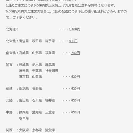
1回のご注文につき5,000円以上お買上げのお客様は送料が無料になります。
5,000円未満のご注文の場合は、1回の配送につき下記の通り配送料がかかりますの
で、ご了承ください。
北海道
： ・・・
1,180円
北東北
：青森県 秋田県 岩手県 ・・・
850円
南東北
：宮城県 山形県 福島県 ・・・
740円
関東
：茨城県 栃木県 群馬県
埼玉県 千葉県 神奈川県
東京都 山梨県 ・・・
630円
信越
：新潟県 長野県 ・・・
630円
北陸
：富山県 石川県 福井県 ・・・
630円
中部
：静岡県 愛知県 三重県 ・・・
630円
岐阜県
関西
：大阪府 京都府 滋賀県