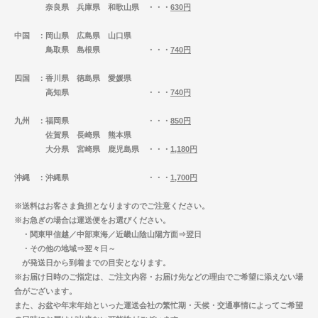
奈良県 兵庫県 和歌山県 ・・・
630円
中国
：岡山県 広島県 山口県
鳥取県 島根県 ・・・
740円
四国
：香川県 徳島県 愛媛県
高知県 ・・・
740円
九州
：福岡県 ・・・
850円
佐賀県 長崎県 熊本県
大分県 宮崎県 鹿児島県 ・・・
1,180円
沖縄
：沖縄県 ・・・
1,700円
※送料はお客さま負担となりますのでご注意ください。
※お急ぎの場合は運送便をお選びください。
・関東甲信越／中部東海／近畿山陰山陽方面⇒翌日
・その他の地域⇒翌々日～
が発送日から到着までの目安となります。
※お届け日時のご指定は、ご注文内容・お届け先などの理由でご希望に添えない場
合がございます。
また、お盆や年末年始といった運送会社の繁忙期・天候・交通事情によってご希望