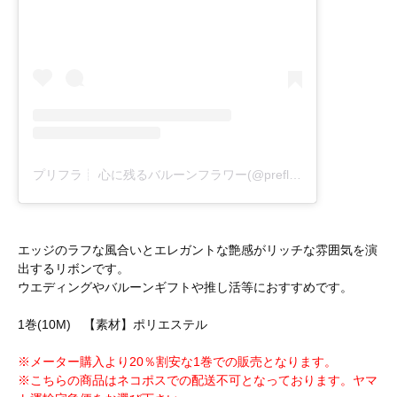
プリフラ┊ 心に残るバルーンフラワー(@prefla_balloon)がシェアした投稿
エッジのラフな風合いとエレガントな艶感がリッチな雰囲気を演
出するリボンです。
ウエディングやバルーンギフトや推し活等におすすめです。
1巻(10M) 【素材】ポリエステル
※メーター購入より20％割安な1巻での販売となります。
※こちらの商品はネコポスでの配送不可となっております。ヤマ