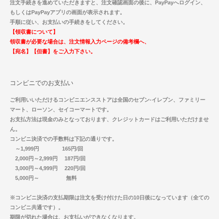
注文手続きを進めていただきますと、注文確認画面の後に、PayPayへログイン、
もしくはPayPayアプリの画面が表示されます。
手順に従い、お支払いの手続きをしてください。
【領収書について】
領収書が必要な場合は、注文情報入力ページの備考欄へ、
【宛名】【但書】をご入力下さい。
コンビニでのお支払い
ご利用いいただけるコンビニエンスストアは全国のセブン-イレブン、ファミリー
マート、ローソン、セイコーマートです。
お支払方法は現金のみとなっております、クレジットカードはご利用いただけませ
ん。
コンビニ決済での手数料は下記の通りです。
～1,999円 165円/回
2,000円～2,999円 187円/回
3,000円～4,999円 220円/回
5,000円～ 無料
※コンビニ決済の支払期限は注文を受け付けた日の10日後になっています（全ての
コンビニ共通です）。
期限が切れた場合は、お支払いができなくなります。