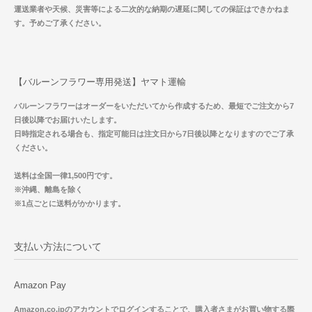
運送業者や天候、災害等による二次的な納期の遅延に関しての保証はできかねま
す。予めご了承ください。
【バルーンフラワー専用発送】ヤマト運輸
バルーンフラワーはオーダーをいただいてから作成するため、最短でご注文から7
日後以降でお届けいたします。
日時指定される場合も、指定可能日は注文日から7日後以降となりますのでご了承
ください。
送料は全国一律1,500円です。
※沖縄、離島を除く
※1点ごとに送料がかかります。
支払い方法について
Amazon Pay
Amazon.co.jpのアカウントでログインすることで、購入者さまがお買い物する際